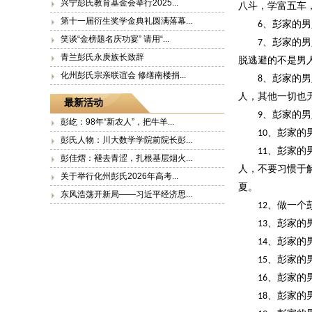
兴宁彭氏教育基金会举行2025...
八斗，学富五车
第十一届衍生奖学金典礼圆满落幕...
、彭家的男
6
笑谈“金榜题名庆功宴” 请用“...
、彭家的男
7
青兰彭氏永庚族长致辞
脱逃避的不是男
化州彭氏宗亲联谊会 修缮南楼捐...
、彭家的男
8
人，其他一切也
最新活动
、彭家的男
9
彭屹：98年“新农人”，把牛羊...
、彭家的
10
彭氏人物：川大数学学院前院长彭...
、彭家的
11
彭佳熠：褪去青涩，扎根基层烟火...
人，不要习惯于
关于举行化州彭氏2026年高考...
夏。
东风浩荡开新局——习近平经济思...
、
做一个
12
、彭家的
13
、彭家的
14
、彭家的
15
、彭家的
16
、彭家的
18