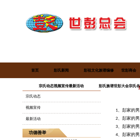
首页
彭氏新闻
彭祖文化
族谱编修
世彭商会
项目类型
宗氏动态
视频宣传
最新活动
彭氏族谱
世彭大会
宗氏名
当前位置 : >
宗氏动态
视频宣传
、彭家的男
1
、彭家的男
2
最新活动
、彭家的男
3
功德善举
、彭家的男
4