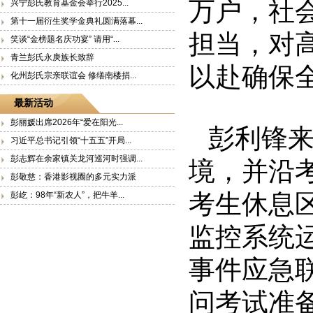
万户，社
兴宁彭氏教育基金会举行2025...
第十一届衍生奖学金典礼圆满落幕...
担当，对
笑谈“金榜题名庆功宴” 请用“...
青兰彭氏永庚族长致辞
以赴确保
化州彭氏宗亲联谊会 修缮南楼捐...
最新活动
彭丽媛出席2026年“爱在阳光...
彭利锋
习近平总书记引领“十五五”开局...
彭志辉在余家镇关龙河巡河时强调...
境，并沿
彭敬慈：香港影视圈的多元实力派
考生休息
彭屹：98年“新农人”，把牛羊...
监控系统
事件应急
问考试准