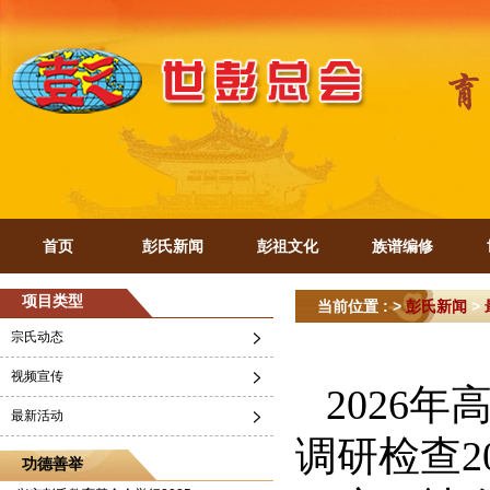
首页
彭氏新闻
彭祖文化
族谱编修
项目类型
当前位置 : >
彭氏新闻
>
宗氏动态
视频宣传
2026
最新活动
调研检查2
功德善举